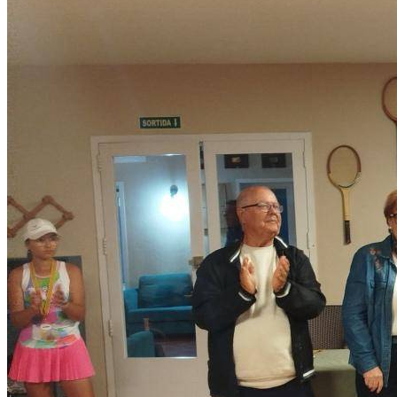
1
2
3
4
5
6
7
8
9
10
Cto Baleares Alevin y Cadete 2026
fact sheet
cuadros finalizados
Cto Baleares Alevin y Cadete 2026