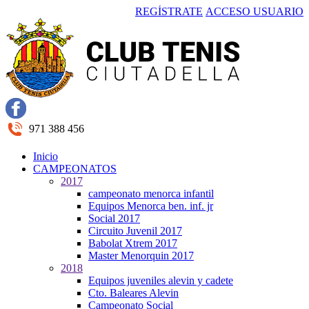
REGÍSTRATE
ACCESO USUARIO
971 388 456
Inicio
CAMPEONATOS
2017
campeonato menorca infantil
Equipos Menorca ben. inf. jr
Social 2017
Circuito Juvenil 2017
Babolat Xtrem 2017
Master Menorquin 2017
2018
Equipos juveniles alevin y cadete
Cto. Baleares Alevin
Campeonato Social