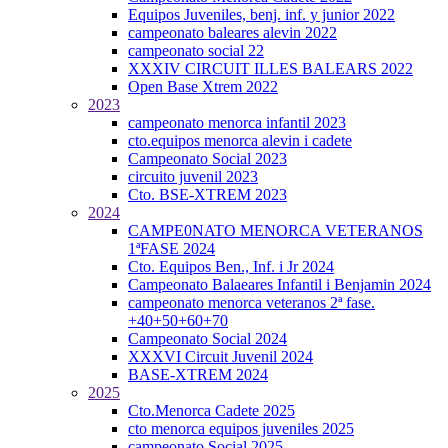
Equipos Juveniles, benj. inf. y junior 2022
campeonato baleares alevin 2022
campeonato social 22
XXXIV CIRCUIT ILLES BALEARS 2022
Open Base Xtrem 2022
2023
campeonato menorca infantil 2023
cto.equipos menorca alevin i cadete
Campeonato Social 2023
circuito juvenil 2023
Cto. BSE-XTREM 2023
2024
CAMPE0NATO MENORCA VETERANOS
1ªFASE 2024
Cto. Equipos Ben., Inf. i Jr 2024
Campeonato Balaeares Infantil i Benjamin 2024
campeonato menorca veteranos 2ª fase.
+40+50+60+70
Campeonato Social 2024
XXXVI Circuit Juvenil 2024
BASE-XTREM 2024
2025
Cto.Menorca Cadete 2025
cto menorca equipos juveniles 2025
campeonato Social 2025