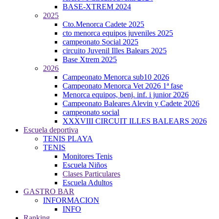
BASE-XTREM 2024
2025
Cto.Menorca Cadete 2025
cto menorca equipos juveniles 2025
campeonato Social 2025
circuito Juvenil Illes Balears 2025
Base Xtrem 2025
2026
Campeonato Menorca sub10 2026
Campeonato Menorca Vet 2026 1ª fase
Menorca equipos, benj. inf. i junior 2026
Campeonato Baleares Alevin y Cadete 2026
campeonato social
XXXVIII CIRCUIT ILLES BALEARS 2026
Escuela deportiva
TENIS PLAYA
TENIS
Monitores Tenis
Escuela Niños
Clases Particulares
Escuela Adultos
GASTRO BAR
INFORMACION
INFO
Ranking