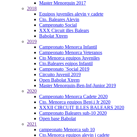
Master Menorquin 2017
2018
Equipos juveniles alevin y cadete
Cto. Baleares Alevin
Campeonato Social
XXX Circuit illes Balears
Babolat Xtrem
2019
Campeonato Menorca Infantil
Campeonato Menorca Veteranos
Cto Menorca equipos Juveniles
Cto.Baleares eqipos Infantil
Campeonato ¨Social 2019
Circuito Juvenil 2019
Open Babolat Xtrem
Master Menorquin-Ben-Inf-Junior 2019
2020
Campeonato Menorca Cadete 2020
Cto. Menorca equipos Benj.i Jr 2020
XXXII CIRCUIT ILLES BALEARS 2020
Campeonato Baleares sub-10 2020
Open base Babolat
2021
campeonato Menorca sub 10
Cto.Menorca equipos alevin i cadete