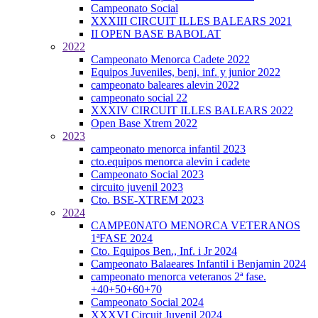
Campeonato Social
XXXIII CIRCUIT ILLES BALEARS 2021
II OPEN BASE BABOLAT
2022
Campeonato Menorca Cadete 2022
Equipos Juveniles, benj. inf. y junior 2022
campeonato baleares alevin 2022
campeonato social 22
XXXIV CIRCUIT ILLES BALEARS 2022
Open Base Xtrem 2022
2023
campeonato menorca infantil 2023
cto.equipos menorca alevin i cadete
Campeonato Social 2023
circuito juvenil 2023
Cto. BSE-XTREM 2023
2024
CAMPE0NATO MENORCA VETERANOS
1ªFASE 2024
Cto. Equipos Ben., Inf. i Jr 2024
Campeonato Balaeares Infantil i Benjamin 2024
campeonato menorca veteranos 2ª fase.
+40+50+60+70
Campeonato Social 2024
XXXVI Circuit Juvenil 2024