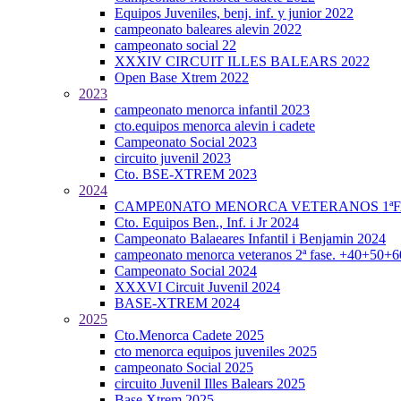
Equipos Juveniles, benj. inf. y junior 2022
campeonato baleares alevin 2022
campeonato social 22
XXXIV CIRCUIT ILLES BALEARS 2022
Open Base Xtrem 2022
2023
campeonato menorca infantil 2023
cto.equipos menorca alevin i cadete
Campeonato Social 2023
circuito juvenil 2023
Cto. BSE-XTREM 2023
2024
CAMPE0NATO MENORCA VETERANOS 1ªFA
Cto. Equipos Ben., Inf. i Jr 2024
Campeonato Balaeares Infantil i Benjamin 2024
campeonato menorca veteranos 2ª fase. +40+50+
Campeonato Social 2024
XXXVI Circuit Juvenil 2024
BASE-XTREM 2024
2025
Cto.Menorca Cadete 2025
cto menorca equipos juveniles 2025
campeonato Social 2025
circuito Juvenil Illes Balears 2025
Base Xtrem 2025