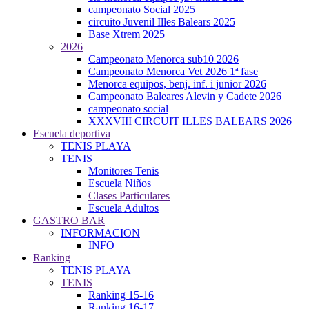
campeonato Social 2025
circuito Juvenil Illes Balears 2025
Base Xtrem 2025
2026
Campeonato Menorca sub10 2026
Campeonato Menorca Vet 2026 1ª fase
Menorca equipos, benj. inf. i junior 2026
Campeonato Baleares Alevin y Cadete 2026
campeonato social
XXXVIII CIRCUIT ILLES BALEARS 2026
Escuela deportiva
TENIS PLAYA
TENIS
Monitores Tenis
Escuela Niños
Clases Particulares
Escuela Adultos
GASTRO BAR
INFORMACION
INFO
Ranking
TENIS PLAYA
TENIS
Ranking 15-16
Ranking 16-17