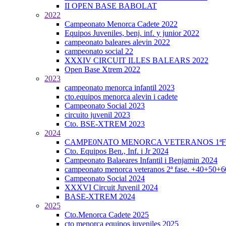
II OPEN BASE BABOLAT
2022
Campeonato Menorca Cadete 2022
Equipos Juveniles, benj. inf. y junior 2022
campeonato baleares alevin 2022
campeonato social 22
XXXIV CIRCUIT ILLES BALEARS 2022
Open Base Xtrem 2022
2023
campeonato menorca infantil 2023
cto.equipos menorca alevin i cadete
Campeonato Social 2023
circuito juvenil 2023
Cto. BSE-XTREM 2023
2024
CAMPE0NATO MENORCA VETERANOS 1ªFA
Cto. Equipos Ben., Inf. i Jr 2024
Campeonato Balaeares Infantil i Benjamin 2024
campeonato menorca veteranos 2ª fase. +40+50+
Campeonato Social 2024
XXXVI Circuit Juvenil 2024
BASE-XTREM 2024
2025
Cto.Menorca Cadete 2025
cto menorca equipos juveniles 2025