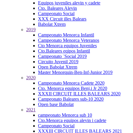
Equipos juveniles alevin y cadete
Cto. Baleares Alevin
Campeonato Social
XXX Circuit illes Balears
Babolat Xtrem
2019
Campeonato Menorca Infantil
Campeonato Menorca Veteranos
Cto Menorca equipos Juveniles
Cto.Baleares eqipos Infantil
Campeonato ¨Social 2019
Circuito Juvenil 2019
Open Babolat Xtrem
Master Menorquin-Ben-Inf-Junior 2019
2020
Campeonato Menorca Cadete 2020
Cto. Menorca equipos Benj.i Jr 2020
XXXII CIRCUIT ILLES BALEARS 2020
Campeonato Baleares sub-10 2020
Open base Babolat
2021
campeonato Menorca sub 10
Cto.Menorca equipos alevin i cadete
Campeonato Social
XXXIII CIRCUIT ILLES BALEARS 2021