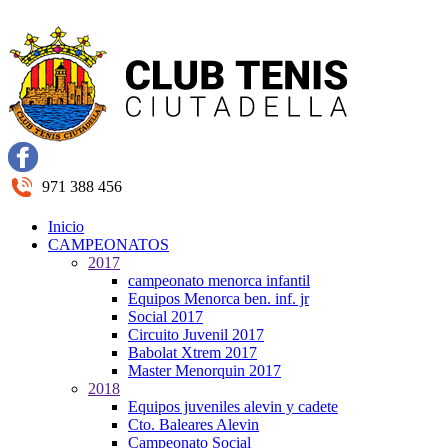
971 388 456
Inicio
CAMPEONATOS
2017
campeonato menorca infantil
Equipos Menorca ben. inf. jr
Social 2017
Circuito Juvenil 2017
Babolat Xtrem 2017
Master Menorquin 2017
2018
Equipos juveniles alevin y cadete
Cto. Baleares Alevin
Campeonato Social