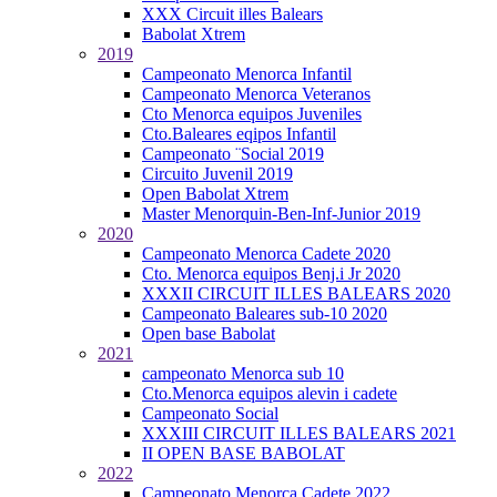
XXX Circuit illes Balears
Babolat Xtrem
2019
Campeonato Menorca Infantil
Campeonato Menorca Veteranos
Cto Menorca equipos Juveniles
Cto.Baleares eqipos Infantil
Campeonato ¨Social 2019
Circuito Juvenil 2019
Open Babolat Xtrem
Master Menorquin-Ben-Inf-Junior 2019
2020
Campeonato Menorca Cadete 2020
Cto. Menorca equipos Benj.i Jr 2020
XXXII CIRCUIT ILLES BALEARS 2020
Campeonato Baleares sub-10 2020
Open base Babolat
2021
campeonato Menorca sub 10
Cto.Menorca equipos alevin i cadete
Campeonato Social
XXXIII CIRCUIT ILLES BALEARS 2021
II OPEN BASE BABOLAT
2022
Campeonato Menorca Cadete 2022