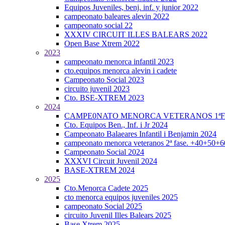
Equipos Juveniles, benj. inf. y junior 2022
campeonato baleares alevin 2022
campeonato social 22
XXXIV CIRCUIT ILLES BALEARS 2022
Open Base Xtrem 2022
2023
campeonato menorca infantil 2023
cto.equipos menorca alevin i cadete
Campeonato Social 2023
circuito juvenil 2023
Cto. BSE-XTREM 2023
2024
CAMPE0NATO MENORCA VETERANOS 1ªFA
Cto. Equipos Ben., Inf. i Jr 2024
Campeonato Balaeares Infantil i Benjamin 2024
campeonato menorca veteranos 2ª fase. +40+50+
Campeonato Social 2024
XXXVI Circuit Juvenil 2024
BASE-XTREM 2024
2025
Cto.Menorca Cadete 2025
cto menorca equipos juveniles 2025
campeonato Social 2025
circuito Juvenil Illes Balears 2025
Base Xtrem 2025