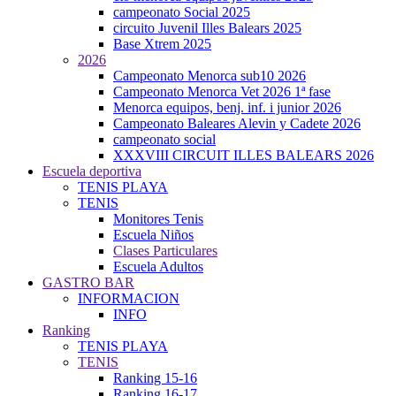
campeonato Social 2025
circuito Juvenil Illes Balears 2025
Base Xtrem 2025
2026
Campeonato Menorca sub10 2026
Campeonato Menorca Vet 2026 1ª fase
Menorca equipos, benj. inf. i junior 2026
Campeonato Baleares Alevin y Cadete 2026
campeonato social
XXXVIII CIRCUIT ILLES BALEARS 2026
Escuela deportiva
TENIS PLAYA
TENIS
Monitores Tenis
Escuela Niños
Clases Particulares
Escuela Adultos
GASTRO BAR
INFORMACION
INFO
Ranking
TENIS PLAYA
TENIS
Ranking 15-16
Ranking 16-17