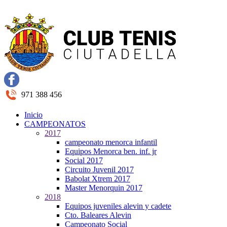
971 388 456
Inicio
CAMPEONATOS
2017
campeonato menorca infantil
Equipos Menorca ben. inf. jr
Social 2017
Circuito Juvenil 2017
Babolat Xtrem 2017
Master Menorquin 2017
2018
Equipos juveniles alevin y cadete
Cto. Baleares Alevin
Campeonato Social