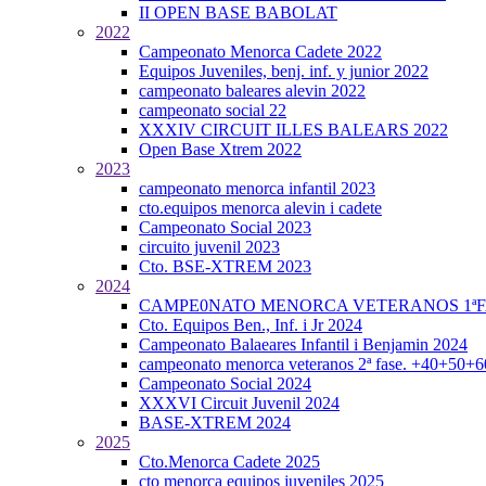
II OPEN BASE BABOLAT
2022
Campeonato Menorca Cadete 2022
Equipos Juveniles, benj. inf. y junior 2022
campeonato baleares alevin 2022
campeonato social 22
XXXIV CIRCUIT ILLES BALEARS 2022
Open Base Xtrem 2022
2023
campeonato menorca infantil 2023
cto.equipos menorca alevin i cadete
Campeonato Social 2023
circuito juvenil 2023
Cto. BSE-XTREM 2023
2024
CAMPE0NATO MENORCA VETERANOS 1ªFA
Cto. Equipos Ben., Inf. i Jr 2024
Campeonato Balaeares Infantil i Benjamin 2024
campeonato menorca veteranos 2ª fase. +40+50+
Campeonato Social 2024
XXXVI Circuit Juvenil 2024
BASE-XTREM 2024
2025
Cto.Menorca Cadete 2025
cto menorca equipos juveniles 2025