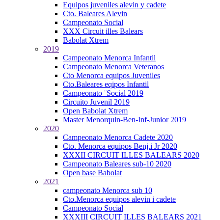
Equipos juveniles alevin y cadete
Cto. Baleares Alevin
Campeonato Social
XXX Circuit illes Balears
Babolat Xtrem
2019
Campeonato Menorca Infantil
Campeonato Menorca Veteranos
Cto Menorca equipos Juveniles
Cto.Baleares eqipos Infantil
Campeonato ¨Social 2019
Circuito Juvenil 2019
Open Babolat Xtrem
Master Menorquin-Ben-Inf-Junior 2019
2020
Campeonato Menorca Cadete 2020
Cto. Menorca equipos Benj.i Jr 2020
XXXII CIRCUIT ILLES BALEARS 2020
Campeonato Baleares sub-10 2020
Open base Babolat
2021
campeonato Menorca sub 10
Cto.Menorca equipos alevin i cadete
Campeonato Social
XXXIII CIRCUIT ILLES BALEARS 2021