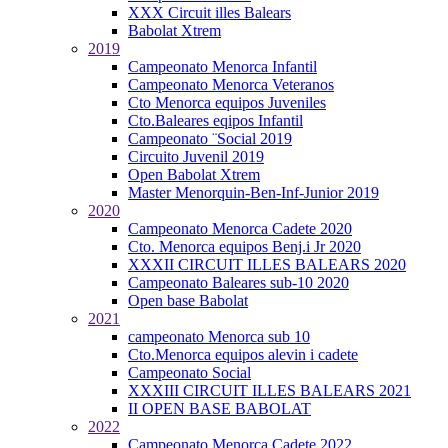
XXX Circuit illes Balears
Babolat Xtrem
2019
Campeonato Menorca Infantil
Campeonato Menorca Veteranos
Cto Menorca equipos Juveniles
Cto.Baleares eqipos Infantil
Campeonato ¨Social 2019
Circuito Juvenil 2019
Open Babolat Xtrem
Master Menorquin-Ben-Inf-Junior 2019
2020
Campeonato Menorca Cadete 2020
Cto. Menorca equipos Benj.i Jr 2020
XXXII CIRCUIT ILLES BALEARS 2020
Campeonato Baleares sub-10 2020
Open base Babolat
2021
campeonato Menorca sub 10
Cto.Menorca equipos alevin i cadete
Campeonato Social
XXXIII CIRCUIT ILLES BALEARS 2021
II OPEN BASE BABOLAT
2022
Campeonato Menorca Cadete 2022