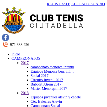
REGÍSTRATE
ACCESO USUARIO
971 388 456
Inicio
CAMPEONATOS
2017
campeonato menorca infantil
Equipos Menorca ben. inf. jr
Social 2017
Circuito Juvenil 2017
Babolat Xtrem 2017
Master Menorquin 2017
2018
Equipos juveniles alevin y cadete
Cto. Baleares Alevin
Campeonato Social