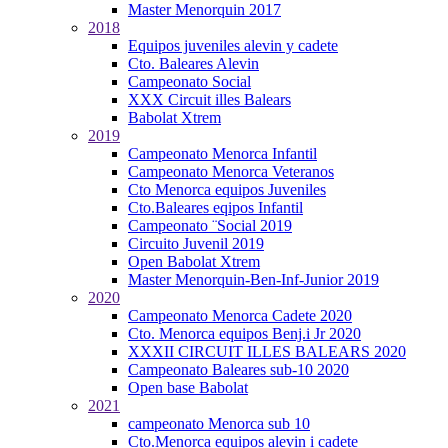
Master Menorquin 2017
2018
Equipos juveniles alevin y cadete
Cto. Baleares Alevin
Campeonato Social
XXX Circuit illes Balears
Babolat Xtrem
2019
Campeonato Menorca Infantil
Campeonato Menorca Veteranos
Cto Menorca equipos Juveniles
Cto.Baleares eqipos Infantil
Campeonato ¨Social 2019
Circuito Juvenil 2019
Open Babolat Xtrem
Master Menorquin-Ben-Inf-Junior 2019
2020
Campeonato Menorca Cadete 2020
Cto. Menorca equipos Benj.i Jr 2020
XXXII CIRCUIT ILLES BALEARS 2020
Campeonato Baleares sub-10 2020
Open base Babolat
2021
campeonato Menorca sub 10
Cto.Menorca equipos alevin i cadete