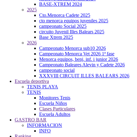
BASE-XTREM 2024
2025
Cto.Menorca Cadete 2025
cto menorca equipos juveniles 2025
campeonato Social 2025
circuito Juvenil Illes Balears 2025
Base Xtrem 2025
2026
Campeonato Menorca sub10 2026
Campeonato Menorca Vet 2026 1ª fase
Menorca equipos, benj. inf. i junior 2026
Campeonato Baleares Alevin y Cadete 2026
campeonato social
XXXVIII CIRCUIT ILLES BALEARS 2026
Escuela deportiva
TENIS PLAYA
TENIS
Monitores Tenis
Escuela Niños
Clases Particulares
Escuela Adultos
GASTRO BAR
INFORMACION
INFO
Ranking