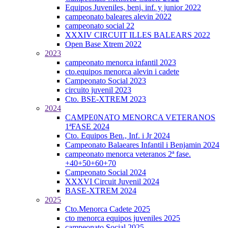
Equipos Juveniles, benj. inf. y junior 2022
campeonato baleares alevin 2022
campeonato social 22
XXXIV CIRCUIT ILLES BALEARS 2022
Open Base Xtrem 2022
2023
campeonato menorca infantil 2023
cto.equipos menorca alevin i cadete
Campeonato Social 2023
circuito juvenil 2023
Cto. BSE-XTREM 2023
2024
CAMPE0NATO MENORCA VETERANOS
1ªFASE 2024
Cto. Equipos Ben., Inf. i Jr 2024
Campeonato Balaeares Infantil i Benjamin 2024
campeonato menorca veteranos 2ª fase.
+40+50+60+70
Campeonato Social 2024
XXXVI Circuit Juvenil 2024
BASE-XTREM 2024
2025
Cto.Menorca Cadete 2025
cto menorca equipos juveniles 2025
campeonato Social 2025