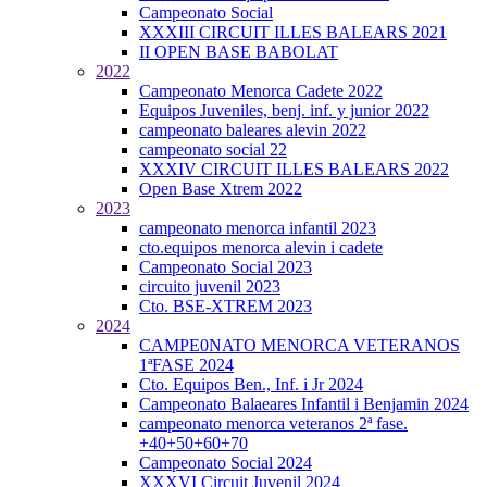
Campeonato Social
XXXIII CIRCUIT ILLES BALEARS 2021
II OPEN BASE BABOLAT
2022
Campeonato Menorca Cadete 2022
Equipos Juveniles, benj. inf. y junior 2022
campeonato baleares alevin 2022
campeonato social 22
XXXIV CIRCUIT ILLES BALEARS 2022
Open Base Xtrem 2022
2023
campeonato menorca infantil 2023
cto.equipos menorca alevin i cadete
Campeonato Social 2023
circuito juvenil 2023
Cto. BSE-XTREM 2023
2024
CAMPE0NATO MENORCA VETERANOS
1ªFASE 2024
Cto. Equipos Ben., Inf. i Jr 2024
Campeonato Balaeares Infantil i Benjamin 2024
campeonato menorca veteranos 2ª fase.
+40+50+60+70
Campeonato Social 2024
XXXVI Circuit Juvenil 2024