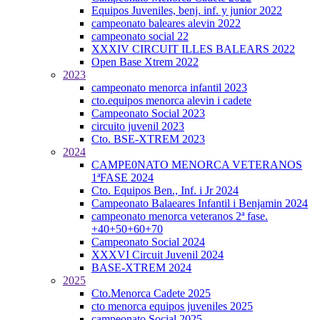
Equipos Juveniles, benj. inf. y junior 2022
campeonato baleares alevin 2022
campeonato social 22
XXXIV CIRCUIT ILLES BALEARS 2022
Open Base Xtrem 2022
2023
campeonato menorca infantil 2023
cto.equipos menorca alevin i cadete
Campeonato Social 2023
circuito juvenil 2023
Cto. BSE-XTREM 2023
2024
CAMPE0NATO MENORCA VETERANOS
1ªFASE 2024
Cto. Equipos Ben., Inf. i Jr 2024
Campeonato Balaeares Infantil i Benjamin 2024
campeonato menorca veteranos 2ª fase.
+40+50+60+70
Campeonato Social 2024
XXXVI Circuit Juvenil 2024
BASE-XTREM 2024
2025
Cto.Menorca Cadete 2025
cto menorca equipos juveniles 2025
campeonato Social 2025