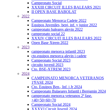
Campeonato Social
XXXIII CIRCUIT ILLES BALEARS 2021
II OPEN BASE BABOLAT
2022
Campeonato Menorca Cadete 2022
Equipos Juveniles, benj. inf. y junior 2022
campeonato baleares alevin 2022
campeonato social 22
XXXIV CIRCUIT ILLES BALEARS 2022
Open Base Xtrem 2022
2023
campeonato menorca infantil 2023
cto.equipos menorca alevin i cadete
Campeonato Social 2023
circuito juvenil 2023
Cto. BSE-XTREM 2023
2024
CAMPE0NATO MENORCA VETERANOS
1ªFASE 2024
Cto. Equipos Ben., Inf. i Jr 2024
Campeonato Balaeares Infantil i Benjamin 2024
campeonato menorca veteranos 2ª fase.
+40+50+60+70
Campeonato Social 2024
XXXVI Circuit Juvenil 2024