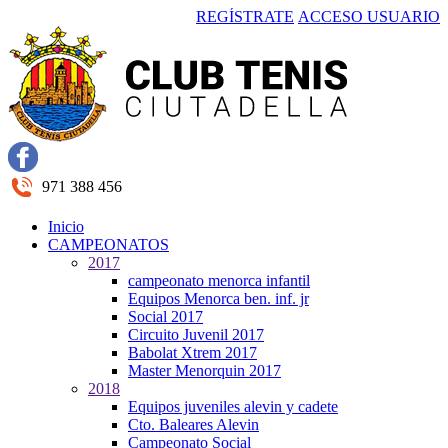
REGÍSTRATE
ACCESO USUARIO
971 388 456
Inicio
CAMPEONATOS
2017
campeonato menorca infantil
Equipos Menorca ben. inf. jr
Social 2017
Circuito Juvenil 2017
Babolat Xtrem 2017
Master Menorquin 2017
2018
Equipos juveniles alevin y cadete
Cto. Baleares Alevin
Campeonato Social