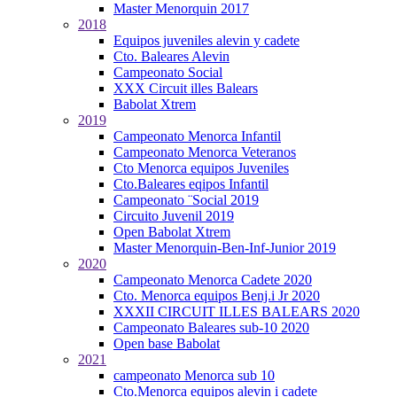
Master Menorquin 2017
2018
Equipos juveniles alevin y cadete
Cto. Baleares Alevin
Campeonato Social
XXX Circuit illes Balears
Babolat Xtrem
2019
Campeonato Menorca Infantil
Campeonato Menorca Veteranos
Cto Menorca equipos Juveniles
Cto.Baleares eqipos Infantil
Campeonato ¨Social 2019
Circuito Juvenil 2019
Open Babolat Xtrem
Master Menorquin-Ben-Inf-Junior 2019
2020
Campeonato Menorca Cadete 2020
Cto. Menorca equipos Benj.i Jr 2020
XXXII CIRCUIT ILLES BALEARS 2020
Campeonato Baleares sub-10 2020
Open base Babolat
2021
campeonato Menorca sub 10
Cto.Menorca equipos alevin i cadete