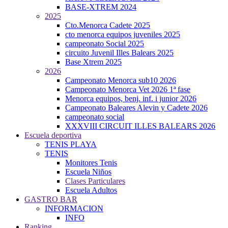
BASE-XTREM 2024
2025
Cto.Menorca Cadete 2025
cto menorca equipos juveniles 2025
campeonato Social 2025
circuito Juvenil Illes Balears 2025
Base Xtrem 2025
2026
Campeonato Menorca sub10 2026
Campeonato Menorca Vet 2026 1ª fase
Menorca equipos, benj. inf. i junior 2026
Campeonato Baleares Alevin y Cadete 2026
campeonato social
XXXVIII CIRCUIT ILLES BALEARS 2026
Escuela deportiva
TENIS PLAYA
TENIS
Monitores Tenis
Escuela Niños
Clases Particulares
Escuela Adultos
GASTRO BAR
INFORMACION
INFO
Ranking