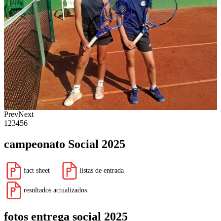
Prev
Next
1
2
3
4
5
6
campeonato Social 2025
fact sheet
listas de entrada
resultados actualizados
fotos entrega social 2025