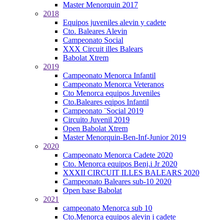
Master Menorquin 2017
2018
Equipos juveniles alevin y cadete
Cto. Baleares Alevin
Campeonato Social
XXX Circuit illes Balears
Babolat Xtrem
2019
Campeonato Menorca Infantil
Campeonato Menorca Veteranos
Cto Menorca equipos Juveniles
Cto.Baleares eqipos Infantil
Campeonato ¨Social 2019
Circuito Juvenil 2019
Open Babolat Xtrem
Master Menorquin-Ben-Inf-Junior 2019
2020
Campeonato Menorca Cadete 2020
Cto. Menorca equipos Benj.i Jr 2020
XXXII CIRCUIT ILLES BALEARS 2020
Campeonato Baleares sub-10 2020
Open base Babolat
2021
campeonato Menorca sub 10
Cto.Menorca equipos alevin i cadete