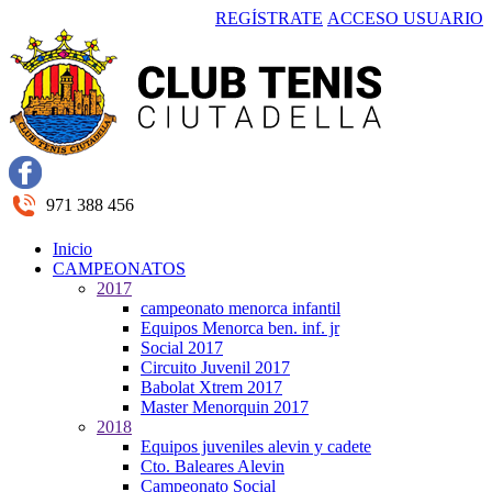
REGÍSTRATE
ACCESO USUARIO
971 388 456
Inicio
CAMPEONATOS
2017
campeonato menorca infantil
Equipos Menorca ben. inf. jr
Social 2017
Circuito Juvenil 2017
Babolat Xtrem 2017
Master Menorquin 2017
2018
Equipos juveniles alevin y cadete
Cto. Baleares Alevin
Campeonato Social