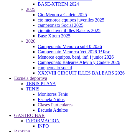
BASE-XTREM 2024
2025
Cto.Menorca Cadete 2025
cto menorca equipos juveniles 2025
campeonato Social 2025
circuito Juvenil Illes Balears 2025
Base Xtrem 2025
2026
Campeonato Menorca sub10 2026
Campeonato Menorca Vet 2026 1ª fase
Menorca equipos, benj. inf. i junior 2026
Campeonato Baleares Alevin y Cadete 2026
campeonato social
XXXVIII CIRCUIT ILLES BALEARS 2026
Escuela deportiva
TENIS PLAYA
TENIS
Monitores Tenis
Escuela Niños
Clases Particulares
Escuela Adultos
GASTRO BAR
INFORMACION
INFO
Ranking