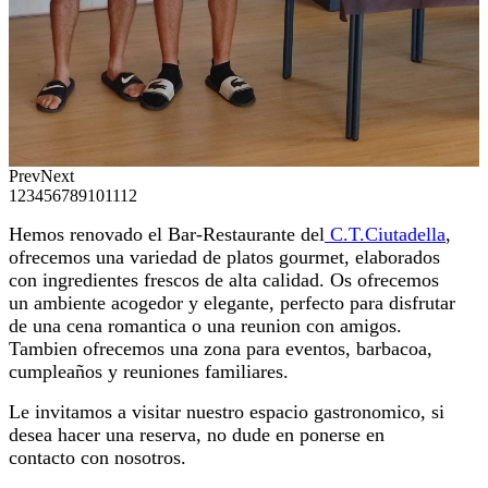
Prev
Next
1
2
3
4
5
6
7
8
9
10
11
12
Hemos renovado el Bar-Restaurante del
C.T.Ciutadella
,
ofrecemos una variedad de platos gourmet, elaborados
con ingredientes frescos de alta calidad. Os ofrecemos
un ambiente acogedor y elegante, perfecto para disfrutar
de una cena romantica o una reunion con amigos.
Tambien ofrecemos una zona para eventos, barbacoa,
cumpleaños y reuniones familiares.
Le invitamos a visitar nuestro espacio gastronomico, si
desea hacer una reserva, no dude en ponerse en
contacto con nosotros.