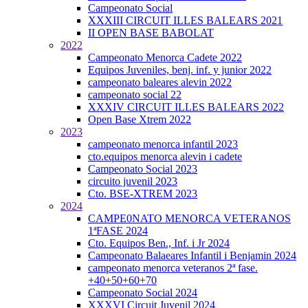
Campeonato Social
XXXIII CIRCUIT ILLES BALEARS 2021
II OPEN BASE BABOLAT
2022
Campeonato Menorca Cadete 2022
Equipos Juveniles, benj. inf. y junior 2022
campeonato baleares alevin 2022
campeonato social 22
XXXIV CIRCUIT ILLES BALEARS 2022
Open Base Xtrem 2022
2023
campeonato menorca infantil 2023
cto.equipos menorca alevin i cadete
Campeonato Social 2023
circuito juvenil 2023
Cto. BSE-XTREM 2023
2024
CAMPE0NATO MENORCA VETERANOS
1ªFASE 2024
Cto. Equipos Ben., Inf. i Jr 2024
Campeonato Balaeares Infantil i Benjamin 2024
campeonato menorca veteranos 2ª fase.
+40+50+60+70
Campeonato Social 2024
XXXVI Circuit Juvenil 2024