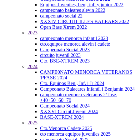
Equipos Juveniles, benj. inf. y junior 2022
campeonato baleares alevin 2022
campeonato social 22
XXXIV CIRCUIT ILLES BALEARS 2022
Open Base Xtrem 2022
2023
campeonato menorca infantil 2023
cto.equipos menorca alevin i cadete
Campeonato Social 2023
circuito juvenil 2023
Cto. BSE-XTREM 2023
2024
CAMPE0NATO MENORCA VETERANOS
1ªFASE 2024
Cto. Equipos Ben., Inf. i Jr 2024
Campeonato Balaeares Infantil i Benjamin 2024
campeonato menorca veteranos 2ª fase.
+40+50+60+70
Campeonato Social 2024
XXXVI Circuit Juvenil 2024
BASE-XTREM 2024
2025
Cto.Menorca Cadete 2025
cto menorca equipos juveniles 2025
campeonato Social 2025