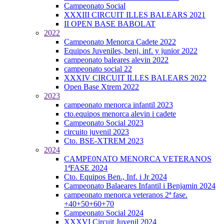
Campeonato Social
XXXIII CIRCUIT ILLES BALEARS 2021
II OPEN BASE BABOLAT
2022
Campeonato Menorca Cadete 2022
Equipos Juveniles, benj. inf. y junior 2022
campeonato baleares alevin 2022
campeonato social 22
XXXIV CIRCUIT ILLES BALEARS 2022
Open Base Xtrem 2022
2023
campeonato menorca infantil 2023
cto.equipos menorca alevin i cadete
Campeonato Social 2023
circuito juvenil 2023
Cto. BSE-XTREM 2023
2024
CAMPE0NATO MENORCA VETERANOS
1ªFASE 2024
Cto. Equipos Ben., Inf. i Jr 2024
Campeonato Balaeares Infantil i Benjamin 2024
campeonato menorca veteranos 2ª fase.
+40+50+60+70
Campeonato Social 2024
XXXVI Circuit Juvenil 2024