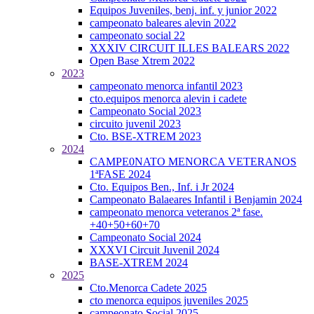
Equipos Juveniles, benj. inf. y junior 2022
campeonato baleares alevin 2022
campeonato social 22
XXXIV CIRCUIT ILLES BALEARS 2022
Open Base Xtrem 2022
2023
campeonato menorca infantil 2023
cto.equipos menorca alevin i cadete
Campeonato Social 2023
circuito juvenil 2023
Cto. BSE-XTREM 2023
2024
CAMPE0NATO MENORCA VETERANOS
1ªFASE 2024
Cto. Equipos Ben., Inf. i Jr 2024
Campeonato Balaeares Infantil i Benjamin 2024
campeonato menorca veteranos 2ª fase.
+40+50+60+70
Campeonato Social 2024
XXXVI Circuit Juvenil 2024
BASE-XTREM 2024
2025
Cto.Menorca Cadete 2025
cto menorca equipos juveniles 2025
campeonato Social 2025