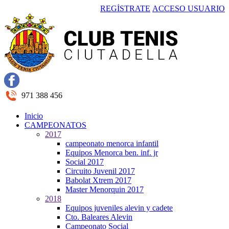
REGÍSTRATE
ACCESO USUARIO
971 388 456
Inicio
CAMPEONATOS
2017
campeonato menorca infantil
Equipos Menorca ben. inf. jr
Social 2017
Circuito Juvenil 2017
Babolat Xtrem 2017
Master Menorquin 2017
2018
Equipos juveniles alevin y cadete
Cto. Baleares Alevin
Campeonato Social