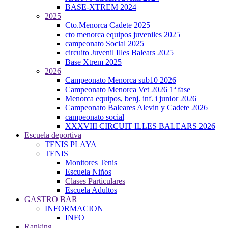
BASE-XTREM 2024
2025
Cto.Menorca Cadete 2025
cto menorca equipos juveniles 2025
campeonato Social 2025
circuito Juvenil Illes Balears 2025
Base Xtrem 2025
2026
Campeonato Menorca sub10 2026
Campeonato Menorca Vet 2026 1ª fase
Menorca equipos, benj. inf. i junior 2026
Campeonato Baleares Alevin y Cadete 2026
campeonato social
XXXVIII CIRCUIT ILLES BALEARS 2026
Escuela deportiva
TENIS PLAYA
TENIS
Monitores Tenis
Escuela Niños
Clases Particulares
Escuela Adultos
GASTRO BAR
INFORMACION
INFO
Ranking