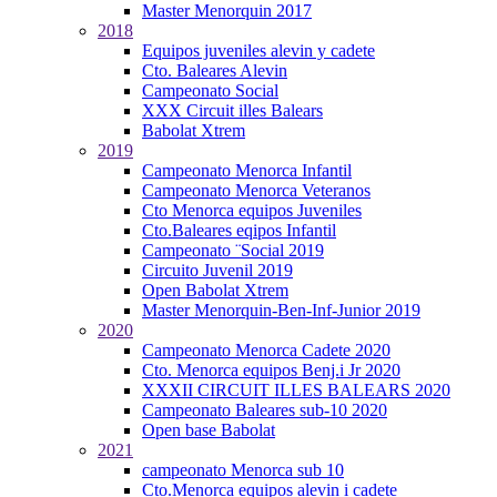
Master Menorquin 2017
2018
Equipos juveniles alevin y cadete
Cto. Baleares Alevin
Campeonato Social
XXX Circuit illes Balears
Babolat Xtrem
2019
Campeonato Menorca Infantil
Campeonato Menorca Veteranos
Cto Menorca equipos Juveniles
Cto.Baleares eqipos Infantil
Campeonato ¨Social 2019
Circuito Juvenil 2019
Open Babolat Xtrem
Master Menorquin-Ben-Inf-Junior 2019
2020
Campeonato Menorca Cadete 2020
Cto. Menorca equipos Benj.i Jr 2020
XXXII CIRCUIT ILLES BALEARS 2020
Campeonato Baleares sub-10 2020
Open base Babolat
2021
campeonato Menorca sub 10
Cto.Menorca equipos alevin i cadete