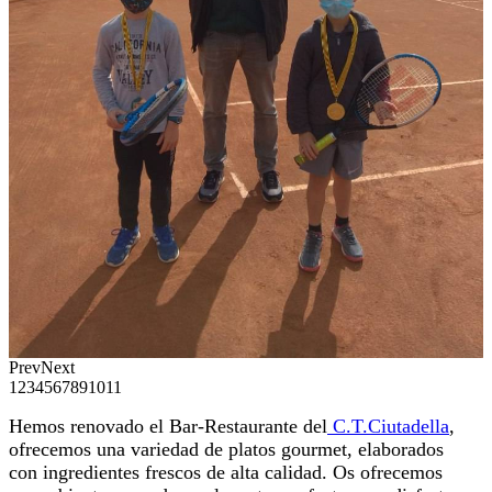
Prev
Next
1
2
3
4
5
6
7
8
9
10
11
Hemos renovado el Bar-Restaurante del
C.T.Ciutadella
,
ofrecemos una variedad de platos gourmet, elaborados
con ingredientes frescos de alta calidad. Os ofrecemos