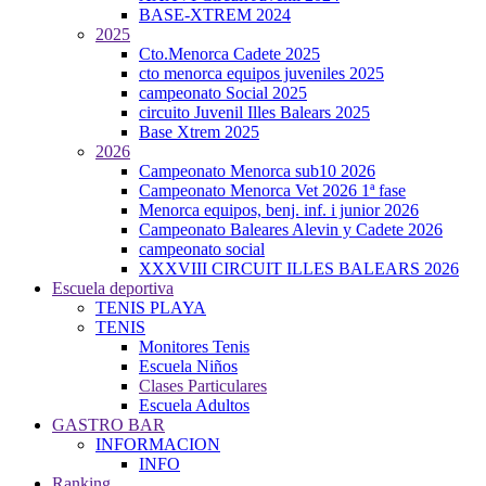
BASE-XTREM 2024
2025
Cto.Menorca Cadete 2025
cto menorca equipos juveniles 2025
campeonato Social 2025
circuito Juvenil Illes Balears 2025
Base Xtrem 2025
2026
Campeonato Menorca sub10 2026
Campeonato Menorca Vet 2026 1ª fase
Menorca equipos, benj. inf. i junior 2026
Campeonato Baleares Alevin y Cadete 2026
campeonato social
XXXVIII CIRCUIT ILLES BALEARS 2026
Escuela deportiva
TENIS PLAYA
TENIS
Monitores Tenis
Escuela Niños
Clases Particulares
Escuela Adultos
GASTRO BAR
INFORMACION
INFO
Ranking