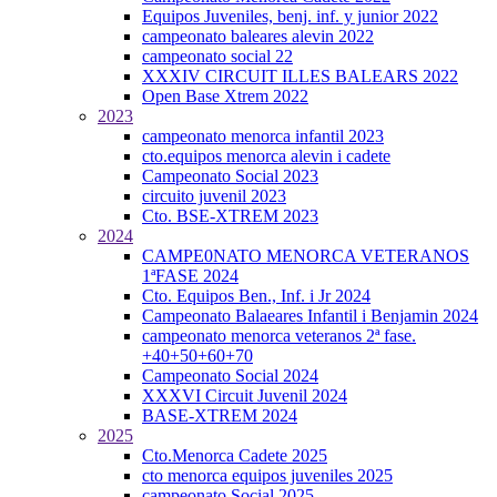
Equipos Juveniles, benj. inf. y junior 2022
campeonato baleares alevin 2022
campeonato social 22
XXXIV CIRCUIT ILLES BALEARS 2022
Open Base Xtrem 2022
2023
campeonato menorca infantil 2023
cto.equipos menorca alevin i cadete
Campeonato Social 2023
circuito juvenil 2023
Cto. BSE-XTREM 2023
2024
CAMPE0NATO MENORCA VETERANOS
1ªFASE 2024
Cto. Equipos Ben., Inf. i Jr 2024
Campeonato Balaeares Infantil i Benjamin 2024
campeonato menorca veteranos 2ª fase.
+40+50+60+70
Campeonato Social 2024
XXXVI Circuit Juvenil 2024
BASE-XTREM 2024
2025
Cto.Menorca Cadete 2025
cto menorca equipos juveniles 2025
campeonato Social 2025