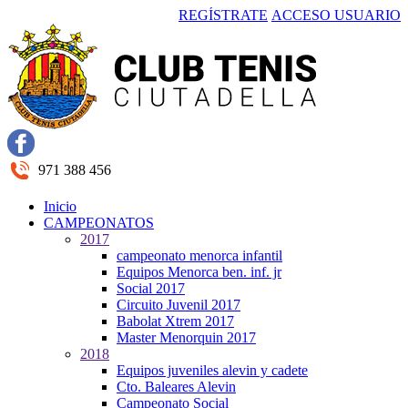
REGÍSTRATE
ACCESO USUARIO
971 388 456
Inicio
CAMPEONATOS
2017
campeonato menorca infantil
Equipos Menorca ben. inf. jr
Social 2017
Circuito Juvenil 2017
Babolat Xtrem 2017
Master Menorquin 2017
2018
Equipos juveniles alevin y cadete
Cto. Baleares Alevin
Campeonato Social