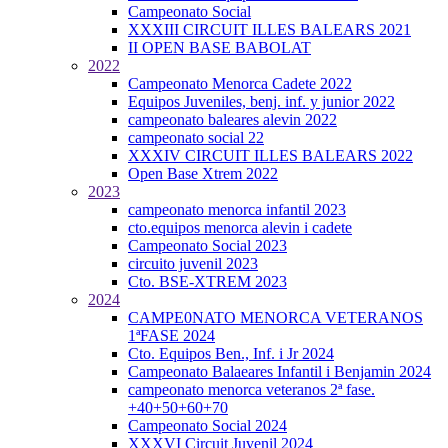
Campeonato Social
XXXIII CIRCUIT ILLES BALEARS 2021
II OPEN BASE BABOLAT
2022
Campeonato Menorca Cadete 2022
Equipos Juveniles, benj. inf. y junior 2022
campeonato baleares alevin 2022
campeonato social 22
XXXIV CIRCUIT ILLES BALEARS 2022
Open Base Xtrem 2022
2023
campeonato menorca infantil 2023
cto.equipos menorca alevin i cadete
Campeonato Social 2023
circuito juvenil 2023
Cto. BSE-XTREM 2023
2024
CAMPE0NATO MENORCA VETERANOS
1ªFASE 2024
Cto. Equipos Ben., Inf. i Jr 2024
Campeonato Balaeares Infantil i Benjamin 2024
campeonato menorca veteranos 2ª fase.
+40+50+60+70
Campeonato Social 2024
XXXVI Circuit Juvenil 2024