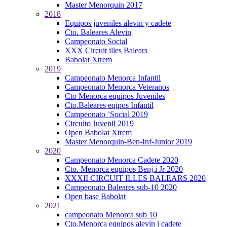
Master Menorquin 2017
2018
Equipos juveniles alevin y cadete
Cto. Baleares Alevin
Campeonato Social
XXX Circuit illes Balears
Babolat Xtrem
2019
Campeonato Menorca Infantil
Campeonato Menorca Veteranos
Cto Menorca equipos Juveniles
Cto.Baleares eqipos Infantil
Campeonato ¨Social 2019
Circuito Juvenil 2019
Open Babolat Xtrem
Master Menorquin-Ben-Inf-Junior 2019
2020
Campeonato Menorca Cadete 2020
Cto. Menorca equipos Benj.i Jr 2020
XXXII CIRCUIT ILLES BALEARS 2020
Campeonato Baleares sub-10 2020
Open base Babolat
2021
campeonato Menorca sub 10
Cto.Menorca equipos alevin i cadete