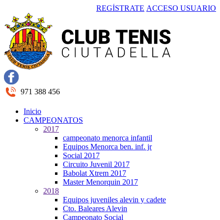
REGÍSTRATE
ACCESO USUARIO
971 388 456
Inicio
CAMPEONATOS
2017
campeonato menorca infantil
Equipos Menorca ben. inf. jr
Social 2017
Circuito Juvenil 2017
Babolat Xtrem 2017
Master Menorquin 2017
2018
Equipos juveniles alevin y cadete
Cto. Baleares Alevin
Campeonato Social