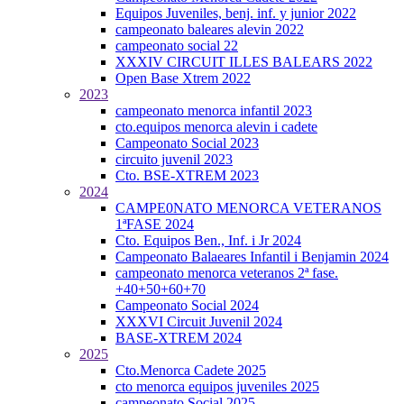
Equipos Juveniles, benj. inf. y junior 2022
campeonato baleares alevin 2022
campeonato social 22
XXXIV CIRCUIT ILLES BALEARS 2022
Open Base Xtrem 2022
2023
campeonato menorca infantil 2023
cto.equipos menorca alevin i cadete
Campeonato Social 2023
circuito juvenil 2023
Cto. BSE-XTREM 2023
2024
CAMPE0NATO MENORCA VETERANOS
1ªFASE 2024
Cto. Equipos Ben., Inf. i Jr 2024
Campeonato Balaeares Infantil i Benjamin 2024
campeonato menorca veteranos 2ª fase.
+40+50+60+70
Campeonato Social 2024
XXXVI Circuit Juvenil 2024
BASE-XTREM 2024
2025
Cto.Menorca Cadete 2025
cto menorca equipos juveniles 2025
campeonato Social 2025