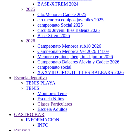
BASE-XTREM 2024
2025
Cto.Menorca Cadete 2025
cto menorca equipos juveniles 2025
campeonato Social 2025
circuito Juvenil Illes Balears 2025
Base Xtrem 2025
2026
Campeonato Menorca sub10 2026
Campeonato Menorca Vet 2026 1ª fase
Menorca equipos, benj. inf. i junior 2026
Campeonato Baleares Alevin y Cadete 2026
campeonato social
XXXVIII CIRCUIT ILLES BALEARS 2026
Escuela deportiva
TENIS PLAYA
TENIS
Monitores Tenis
Escuela Niños
Clases Particulares
Escuela Adultos
GASTRO BAR
INFORMACION
INFO
Ranking