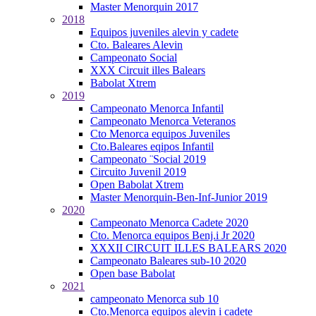
Master Menorquin 2017
2018
Equipos juveniles alevin y cadete
Cto. Baleares Alevin
Campeonato Social
XXX Circuit illes Balears
Babolat Xtrem
2019
Campeonato Menorca Infantil
Campeonato Menorca Veteranos
Cto Menorca equipos Juveniles
Cto.Baleares eqipos Infantil
Campeonato ¨Social 2019
Circuito Juvenil 2019
Open Babolat Xtrem
Master Menorquin-Ben-Inf-Junior 2019
2020
Campeonato Menorca Cadete 2020
Cto. Menorca equipos Benj.i Jr 2020
XXXII CIRCUIT ILLES BALEARS 2020
Campeonato Baleares sub-10 2020
Open base Babolat
2021
campeonato Menorca sub 10
Cto.Menorca equipos alevin i cadete