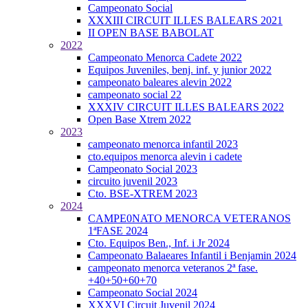
Campeonato Social
XXXIII CIRCUIT ILLES BALEARS 2021
II OPEN BASE BABOLAT
2022
Campeonato Menorca Cadete 2022
Equipos Juveniles, benj. inf. y junior 2022
campeonato baleares alevin 2022
campeonato social 22
XXXIV CIRCUIT ILLES BALEARS 2022
Open Base Xtrem 2022
2023
campeonato menorca infantil 2023
cto.equipos menorca alevin i cadete
Campeonato Social 2023
circuito juvenil 2023
Cto. BSE-XTREM 2023
2024
CAMPE0NATO MENORCA VETERANOS
1ªFASE 2024
Cto. Equipos Ben., Inf. i Jr 2024
Campeonato Balaeares Infantil i Benjamin 2024
campeonato menorca veteranos 2ª fase.
+40+50+60+70
Campeonato Social 2024
XXXVI Circuit Juvenil 2024