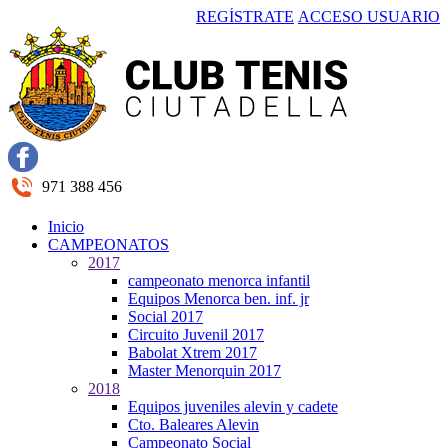
REGÍSTRATE
ACCESO USUARIO
971 388 456
Inicio
CAMPEONATOS
2017
campeonato menorca infantil
Equipos Menorca ben. inf. jr
Social 2017
Circuito Juvenil 2017
Babolat Xtrem 2017
Master Menorquin 2017
2018
Equipos juveniles alevin y cadete
Cto. Baleares Alevin
Campeonato Social