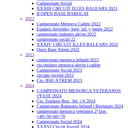
Campeonato Social
XXXIII CIRCUIT ILLES BALEARS 2021
II OPEN BASE BABOLAT
2022
Campeonato Menorca Cadete 2022
Equipos Juveniles, benj. inf. y junior 2022
campeonato baleares alevin 2022
campeonato social 22
XXXIV CIRCUIT ILLES BALEARS 2022
Open Base Xtrem 2022
2023
campeonato menorca infantil 2023
cto.equipos menorca alevin i cadete
Campeonato Social 2023
circuito juvenil 2023
Cto. BSE-XTREM 2023
2024
CAMPE0NATO MENORCA VETERANOS
1ªFASE 2024
Cto. Equipos Ben., Inf. i Jr 2024
Campeonato Balaeares Infantil i Benjamin 2024
campeonato menorca veteranos 2ª fase.
+40+50+60+70
Campeonato Social 2024
XXXVI Circuit Juvenil 2024