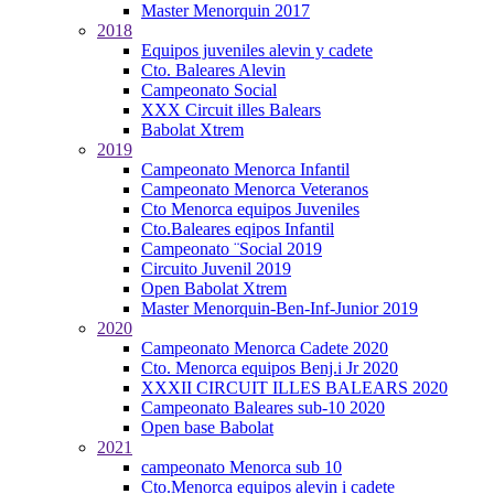
Master Menorquin 2017
2018
Equipos juveniles alevin y cadete
Cto. Baleares Alevin
Campeonato Social
XXX Circuit illes Balears
Babolat Xtrem
2019
Campeonato Menorca Infantil
Campeonato Menorca Veteranos
Cto Menorca equipos Juveniles
Cto.Baleares eqipos Infantil
Campeonato ¨Social 2019
Circuito Juvenil 2019
Open Babolat Xtrem
Master Menorquin-Ben-Inf-Junior 2019
2020
Campeonato Menorca Cadete 2020
Cto. Menorca equipos Benj.i Jr 2020
XXXII CIRCUIT ILLES BALEARS 2020
Campeonato Baleares sub-10 2020
Open base Babolat
2021
campeonato Menorca sub 10
Cto.Menorca equipos alevin i cadete