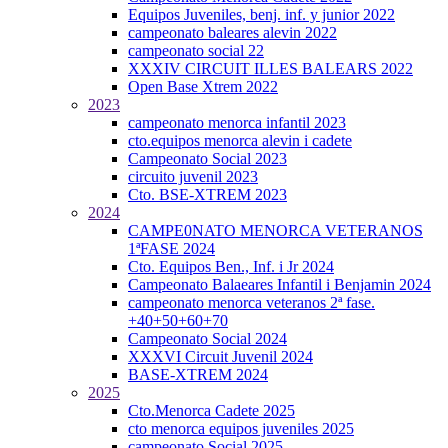
Equipos Juveniles, benj. inf. y junior 2022
campeonato baleares alevin 2022
campeonato social 22
XXXIV CIRCUIT ILLES BALEARS 2022
Open Base Xtrem 2022
2023
campeonato menorca infantil 2023
cto.equipos menorca alevin i cadete
Campeonato Social 2023
circuito juvenil 2023
Cto. BSE-XTREM 2023
2024
CAMPE0NATO MENORCA VETERANOS
1ªFASE 2024
Cto. Equipos Ben., Inf. i Jr 2024
Campeonato Balaeares Infantil i Benjamin 2024
campeonato menorca veteranos 2ª fase.
+40+50+60+70
Campeonato Social 2024
XXXVI Circuit Juvenil 2024
BASE-XTREM 2024
2025
Cto.Menorca Cadete 2025
cto menorca equipos juveniles 2025
campeonato Social 2025