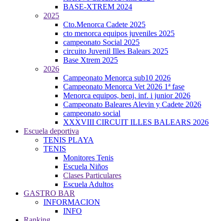
BASE-XTREM 2024
2025
Cto.Menorca Cadete 2025
cto menorca equipos juveniles 2025
campeonato Social 2025
circuito Juvenil Illes Balears 2025
Base Xtrem 2025
2026
Campeonato Menorca sub10 2026
Campeonato Menorca Vet 2026 1ª fase
Menorca equipos, benj. inf. i junior 2026
Campeonato Baleares Alevin y Cadete 2026
campeonato social
XXXVIII CIRCUIT ILLES BALEARS 2026
Escuela deportiva
TENIS PLAYA
TENIS
Monitores Tenis
Escuela Niños
Clases Particulares
Escuela Adultos
GASTRO BAR
INFORMACION
INFO
Ranking