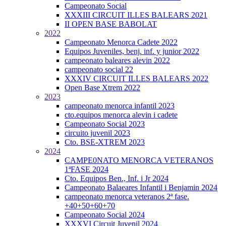
Campeonato Social
XXXIII CIRCUIT ILLES BALEARS 2021
II OPEN BASE BABOLAT
2022
Campeonato Menorca Cadete 2022
Equipos Juveniles, benj. inf. y junior 2022
campeonato baleares alevin 2022
campeonato social 22
XXXIV CIRCUIT ILLES BALEARS 2022
Open Base Xtrem 2022
2023
campeonato menorca infantil 2023
cto.equipos menorca alevin i cadete
Campeonato Social 2023
circuito juvenil 2023
Cto. BSE-XTREM 2023
2024
CAMPE0NATO MENORCA VETERANOS
1ªFASE 2024
Cto. Equipos Ben., Inf. i Jr 2024
Campeonato Balaeares Infantil i Benjamin 2024
campeonato menorca veteranos 2ª fase.
+40+50+60+70
Campeonato Social 2024
XXXVI Circuit Juvenil 2024