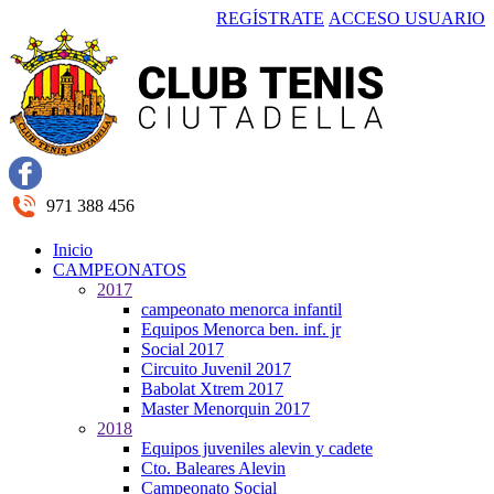
REGÍSTRATE
ACCESO USUARIO
971 388 456
Inicio
CAMPEONATOS
2017
campeonato menorca infantil
Equipos Menorca ben. inf. jr
Social 2017
Circuito Juvenil 2017
Babolat Xtrem 2017
Master Menorquin 2017
2018
Equipos juveniles alevin y cadete
Cto. Baleares Alevin
Campeonato Social