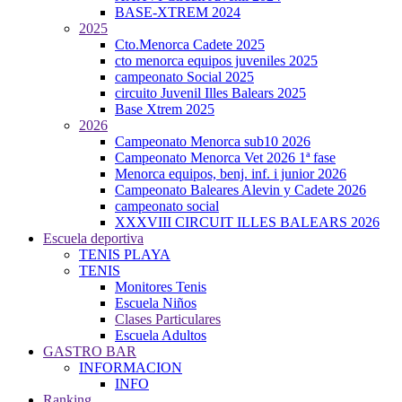
BASE-XTREM 2024
2025
Cto.Menorca Cadete 2025
cto menorca equipos juveniles 2025
campeonato Social 2025
circuito Juvenil Illes Balears 2025
Base Xtrem 2025
2026
Campeonato Menorca sub10 2026
Campeonato Menorca Vet 2026 1ª fase
Menorca equipos, benj. inf. i junior 2026
Campeonato Baleares Alevin y Cadete 2026
campeonato social
XXXVIII CIRCUIT ILLES BALEARS 2026
Escuela deportiva
TENIS PLAYA
TENIS
Monitores Tenis
Escuela Niños
Clases Particulares
Escuela Adultos
GASTRO BAR
INFORMACION
INFO
Ranking