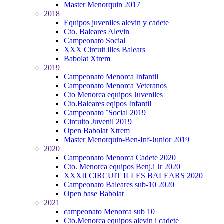
Master Menorquin 2017
2018
Equipos juveniles alevin y cadete
Cto. Baleares Alevin
Campeonato Social
XXX Circuit illes Balears
Babolat Xtrem
2019
Campeonato Menorca Infantil
Campeonato Menorca Veteranos
Cto Menorca equipos Juveniles
Cto.Baleares eqipos Infantil
Campeonato ¨Social 2019
Circuito Juvenil 2019
Open Babolat Xtrem
Master Menorquin-Ben-Inf-Junior 2019
2020
Campeonato Menorca Cadete 2020
Cto. Menorca equipos Benj.i Jr 2020
XXXII CIRCUIT ILLES BALEARS 2020
Campeonato Baleares sub-10 2020
Open base Babolat
2021
campeonato Menorca sub 10
Cto.Menorca equipos alevin i cadete