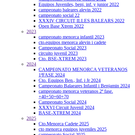
Equipos Juveniles, benj. inf. y junior 2022
campeonato baleares alevin 2022
campeonato social 22
XXXIV CIRCUIT ILLES BALEARS 2022
Open Base Xtrem 2022
2023
campeonato menorca infantil 2023
cto.equipos menorca alevin i cadete
Campeonato Social 2023
circuito juvenil 2023
Cto. BSE-XTREM 2023
2024
CAMPE0NATO MENORCA VETERANOS
1ªFASE 2024
Cto. Equipos Ben., Inf. i Jr 2024
Campeonato Balaeares Infantil i Benjamin 2024
campeonato menorca veteranos 2ª fase.
+40+50+60+70
Campeonato Social 2024
XXXVI Circuit Juvenil 2024
BASE-XTREM 2024
2025
Cto.Menorca Cadete 2025
cto menorca equipos juveniles 2025
campeonato Social 2025