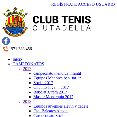
REGÍSTRATE
ACCESO USUARIO
971 388 456
Inicio
CAMPEONATOS
2017
campeonato menorca infantil
Equipos Menorca ben. inf. jr
Social 2017
Circuito Juvenil 2017
Babolat Xtrem 2017
Master Menorquin 2017
2018
Equipos juveniles alevin y cadete
Cto. Baleares Alevin
Campeonato Social