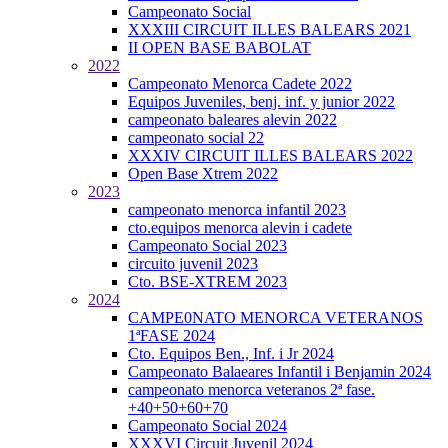
Campeonato Social
XXXIII CIRCUIT ILLES BALEARS 2021
II OPEN BASE BABOLAT
2022
Campeonato Menorca Cadete 2022
Equipos Juveniles, benj. inf. y junior 2022
campeonato baleares alevin 2022
campeonato social 22
XXXIV CIRCUIT ILLES BALEARS 2022
Open Base Xtrem 2022
2023
campeonato menorca infantil 2023
cto.equipos menorca alevin i cadete
Campeonato Social 2023
circuito juvenil 2023
Cto. BSE-XTREM 2023
2024
CAMPE0NATO MENORCA VETERANOS
1ªFASE 2024
Cto. Equipos Ben., Inf. i Jr 2024
Campeonato Balaeares Infantil i Benjamin 2024
campeonato menorca veteranos 2ª fase.
+40+50+60+70
Campeonato Social 2024
XXXVI Circuit Juvenil 2024