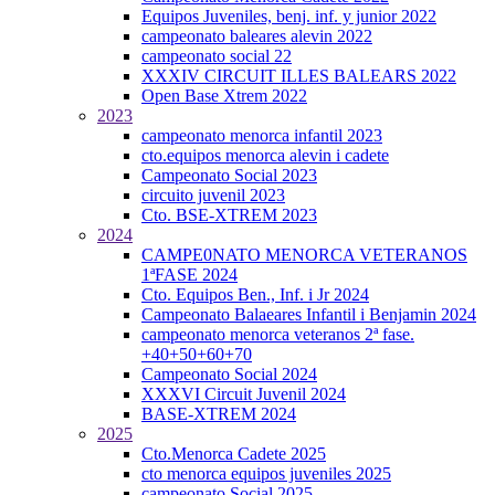
Equipos Juveniles, benj. inf. y junior 2022
campeonato baleares alevin 2022
campeonato social 22
XXXIV CIRCUIT ILLES BALEARS 2022
Open Base Xtrem 2022
2023
campeonato menorca infantil 2023
cto.equipos menorca alevin i cadete
Campeonato Social 2023
circuito juvenil 2023
Cto. BSE-XTREM 2023
2024
CAMPE0NATO MENORCA VETERANOS
1ªFASE 2024
Cto. Equipos Ben., Inf. i Jr 2024
Campeonato Balaeares Infantil i Benjamin 2024
campeonato menorca veteranos 2ª fase.
+40+50+60+70
Campeonato Social 2024
XXXVI Circuit Juvenil 2024
BASE-XTREM 2024
2025
Cto.Menorca Cadete 2025
cto menorca equipos juveniles 2025
campeonato Social 2025