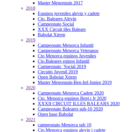
Master Menorquin 2017
2018
Equipos juveniles alevin y cadete
Cto. Baleares Alevin
Campeonato Social
XXX Circuit illes Balears
Babolat Xtrem
2019
Campeonato Menorca Infantil
Campeonato Menorca Veteranos
Cto Menorca equipos Juveniles
Cto.Baleares eqipos Infantil
Campeonato ¨Social 2019
Circuito Juvenil 2019
Open Babolat Xtrem
Master Menorquin-Ben-Inf-Junior 2019
2020
Campeonato Menorca Cadete 2020
Cto. Menorca equipos Benj.i Jr 2020
XXXII CIRCUIT ILLES BALEARS 2020
Campeonato Baleares sub-10 2020
Open base Babolat
2021
campeonato Menorca sub 10
Cto.Menorca equipos alevin i cadete