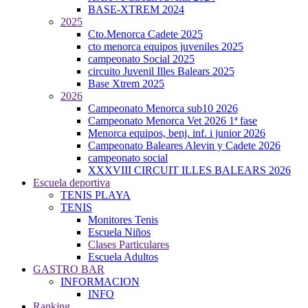
BASE-XTREM 2024
2025
Cto.Menorca Cadete 2025
cto menorca equipos juveniles 2025
campeonato Social 2025
circuito Juvenil Illes Balears 2025
Base Xtrem 2025
2026
Campeonato Menorca sub10 2026
Campeonato Menorca Vet 2026 1ª fase
Menorca equipos, benj. inf. i junior 2026
Campeonato Baleares Alevin y Cadete 2026
campeonato social
XXXVIII CIRCUIT ILLES BALEARS 2026
Escuela deportiva
TENIS PLAYA
TENIS
Monitores Tenis
Escuela Niños
Clases Particulares
Escuela Adultos
GASTRO BAR
INFORMACION
INFO
Ranking