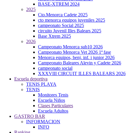
BASE-XTREM 2024
2025
Cto.Menorca Cadete 2025
cto menorca equipos juveniles 2025
campeonato Social 2025
circuito Juvenil Illes Balears 2025
Base Xtrem 2025
2026
Campeonato Menorca sub10 2026
Campeonato Menorca Vet 2026 1ª fase
Menorca equipos, benj. inf. i junior 2026
Campeonato Baleares Alevin y Cadete 2026
campeonato social
XXXVIII CIRCUIT ILLES BALEARS 2026
Escuela deportiva
TENIS PLAYA
TENIS
Monitores Tenis
Escuela Niños
Clases Particulares
Escuela Adultos
GASTRO BAR
INFORMACION
INFO
Ranking