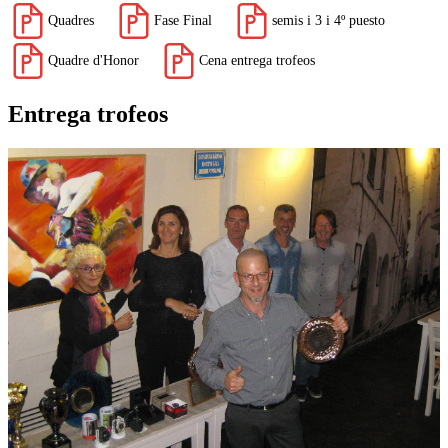
Quadres
Fase Final
semis i 3 i 4º puesto
Quadre d'Honor
Cena entrega trofeos
Entrega trofeos