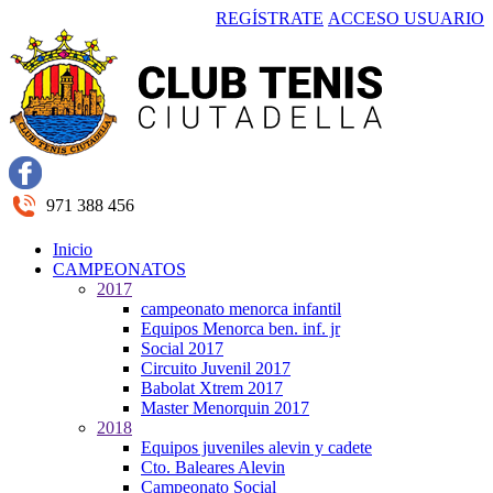
REGÍSTRATE
ACCESO USUARIO
971 388 456
Inicio
CAMPEONATOS
2017
campeonato menorca infantil
Equipos Menorca ben. inf. jr
Social 2017
Circuito Juvenil 2017
Babolat Xtrem 2017
Master Menorquin 2017
2018
Equipos juveniles alevin y cadete
Cto. Baleares Alevin
Campeonato Social