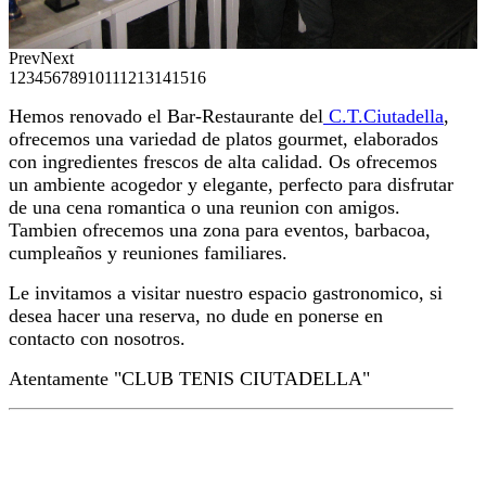
Prev
Next
1
2
3
4
5
6
7
8
9
10
11
12
13
14
15
16
Hemos renovado el Bar-Restaurante del
C.T.Ciutadella
,
ofrecemos una variedad de platos gourmet, elaborados
con ingredientes frescos de alta calidad. Os ofrecemos
un ambiente acogedor y elegante, perfecto para disfrutar
de una cena romantica o una reunion con amigos.
Tambien ofrecemos una zona para eventos, barbacoa,
cumpleaños y reuniones familiares.
Le invitamos a visitar nuestro espacio gastronomico, si
desea hacer una reserva, no dude en ponerse en
contacto con nosotros.
Atentamente "CLUB TENIS CIUTADELLA"