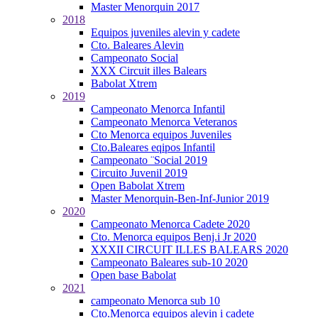
Master Menorquin 2017
2018
Equipos juveniles alevin y cadete
Cto. Baleares Alevin
Campeonato Social
XXX Circuit illes Balears
Babolat Xtrem
2019
Campeonato Menorca Infantil
Campeonato Menorca Veteranos
Cto Menorca equipos Juveniles
Cto.Baleares eqipos Infantil
Campeonato ¨Social 2019
Circuito Juvenil 2019
Open Babolat Xtrem
Master Menorquin-Ben-Inf-Junior 2019
2020
Campeonato Menorca Cadete 2020
Cto. Menorca equipos Benj.i Jr 2020
XXXII CIRCUIT ILLES BALEARS 2020
Campeonato Baleares sub-10 2020
Open base Babolat
2021
campeonato Menorca sub 10
Cto.Menorca equipos alevin i cadete