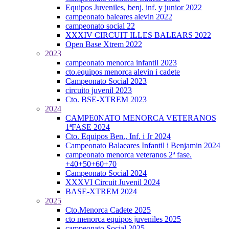
Equipos Juveniles, benj. inf. y junior 2022
campeonato baleares alevin 2022
campeonato social 22
XXXIV CIRCUIT ILLES BALEARS 2022
Open Base Xtrem 2022
2023
campeonato menorca infantil 2023
cto.equipos menorca alevin i cadete
Campeonato Social 2023
circuito juvenil 2023
Cto. BSE-XTREM 2023
2024
CAMPE0NATO MENORCA VETERANOS
1ªFASE 2024
Cto. Equipos Ben., Inf. i Jr 2024
Campeonato Balaeares Infantil i Benjamin 2024
campeonato menorca veteranos 2ª fase.
+40+50+60+70
Campeonato Social 2024
XXXVI Circuit Juvenil 2024
BASE-XTREM 2024
2025
Cto.Menorca Cadete 2025
cto menorca equipos juveniles 2025
campeonato Social 2025