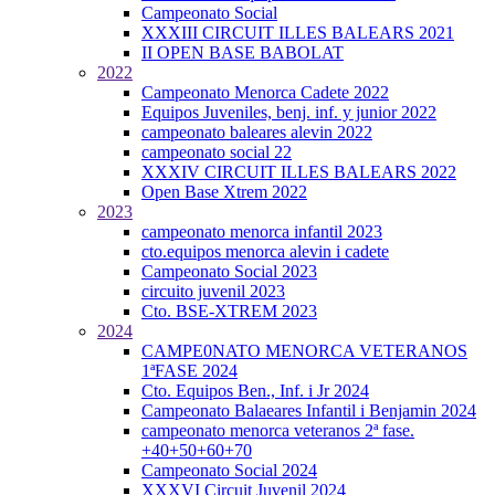
Campeonato Social
XXXIII CIRCUIT ILLES BALEARS 2021
II OPEN BASE BABOLAT
2022
Campeonato Menorca Cadete 2022
Equipos Juveniles, benj. inf. y junior 2022
campeonato baleares alevin 2022
campeonato social 22
XXXIV CIRCUIT ILLES BALEARS 2022
Open Base Xtrem 2022
2023
campeonato menorca infantil 2023
cto.equipos menorca alevin i cadete
Campeonato Social 2023
circuito juvenil 2023
Cto. BSE-XTREM 2023
2024
CAMPE0NATO MENORCA VETERANOS
1ªFASE 2024
Cto. Equipos Ben., Inf. i Jr 2024
Campeonato Balaeares Infantil i Benjamin 2024
campeonato menorca veteranos 2ª fase.
+40+50+60+70
Campeonato Social 2024
XXXVI Circuit Juvenil 2024